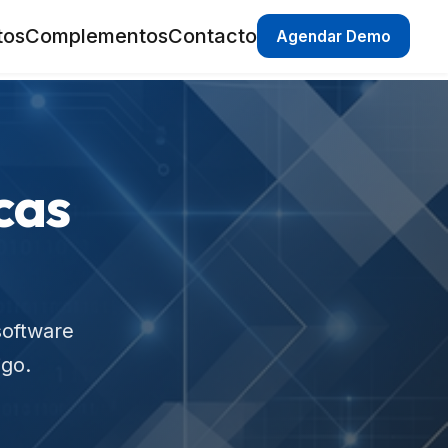
tos
Complementos
Contacto
Agendar Demo
cas
software
igo.