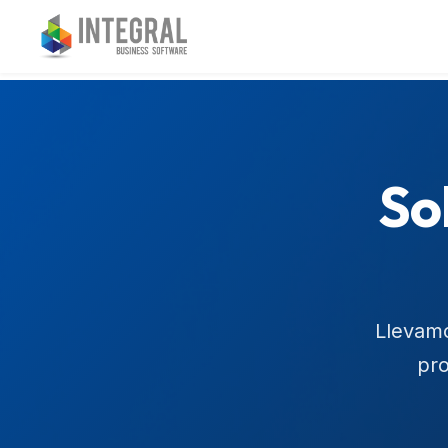
So
Llevamo
pro