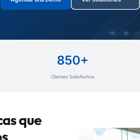
850+
Clientes Satisfechos
cas que
os