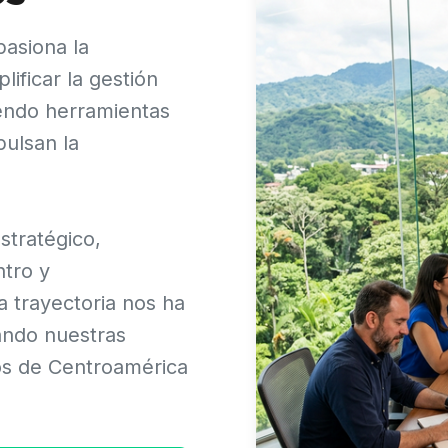
pasiona la
ificar la gestión
iendo herramientas
pulsan la
stratégico,
tro y
 trayectoria nos ha
ando nuestras
os de Centroamérica