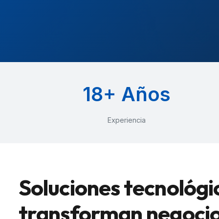
18+ Años
Experiencia
Soluciones tecnológi
transforman negoci